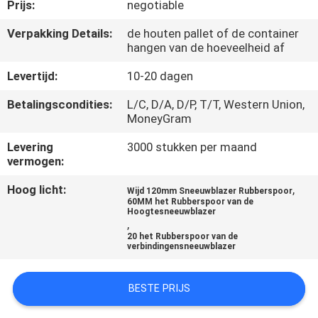
CONTACTEER
Prijs:
negotiable
ONS
Verpakking Details:
de houten pallet of de container
hangen van de hoeveelheid af
VERZOEK
Levertijd:
10-20 dagen
OM EEN
Betalingscondities:
L/C, D/A, D/P, T/T, Western Union,
MoneyGram
CITAAT
Levering
3000 stukken per maand
vermogen:
NEWS
Hoog licht:
,
Wijd 120mm Sneeuwblazer Rubberspoor
60MM het Rubberspoor van de
SITEMAP
Hoogtesneeuwblazer
,
20 het Rubberspoor van de
verbindingensneeuwblazer
PRIVACY
POLICY
BESTE PRIJS