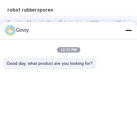
robot rubbersporen
De rubber Materiële Kleine Robot volgt wijd 118mm met Wielen
Hoge Prestaties
Ginny
118mm het Type van de Sporenwijzerplaat van de Breedte
Lichtgewichtrobot Rubber Regelbare Lengte
12:31 PM
Lengte 1079.2mm Robot Rubbersporen
Good day, what product are you looking for?
populaire categorieën
Alle
Graafwerktuig 
Landbouw 
Rubbersporen
Rubbersporen
De Rubbersporen 
Kipwagen 
Van De Spoorlader
Rubbersporen
Graafwerktuig 
Bout Op 
Rubberstootkussens
Rubberspoorstootkussens