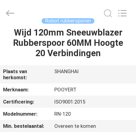
Puyi
Industrial
Co.,
Ltd..
All
Robot rubbersporen
Rights
Reserved.
Wijd 120mm Sneeuwblazer
HUIS
Rubberspoor 60MM Hoogte
PRODUCTEN
20 Verbindingen
ONGEVEER
Plaats van
SHANGHAI
herkomst:
ONS
Merknaam:
POOYERT
FABRIEKSREIS
Certificering:
ISO9001:2015
Modelnummer:
RN-120
KWALITEITSCONTROLE
Min. bestelaantal:
Overeen te komen