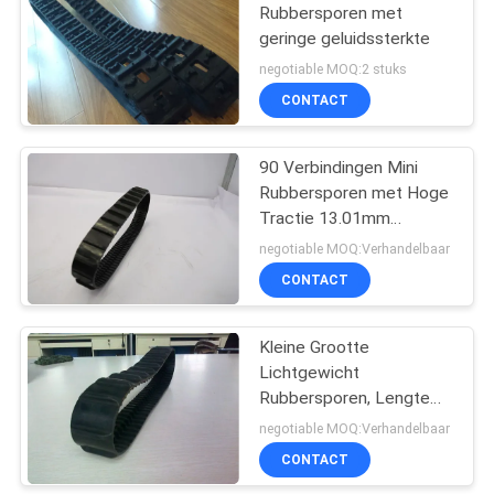
Rubbersporen met
geringe geluidssterkte
negotiable MOQ:2 stuks
CONTACT
90 Verbindingen Mini
Rubbersporen met Hoge
Tractie 13.01mm
Hoogtegewicht 1.6kg
negotiable MOQ:Verhandelbaar
CONTACT
Kleine Grootte
Lichtgewicht
Rubbersporen, Lengte
1000mm Mini
negotiable MOQ:Verhandelbaar
Rubbersporen
CONTACT