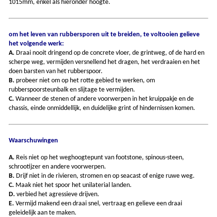
1015mm, enkel als hieronder hoogte.
om het leven van rubbersporen uit te breiden, te voltooien gelieve
het volgende werk:
A.
Draai nooit dringend op de concrete vloer, de grintweg, of de hard en
scherpe weg, vermijden versnellend het dragen, het verdraaien en het
doen barsten van het rubberspoor.
B.
probeer niet om op het rotte gebied te werken, om
rubberspoorsteunbalk en slijtage te vermijden.
C.
Wanneer de stenen of andere voorwerpen in het kruippakje en de
chassis, einde onmiddellijk, en duidelijke grint of hindernissen komen.
Waarschuwingen
A.
Reis niet op het weghoogtepunt van footstone, spinous-steen,
schrootijzer en andere voorwerpen.
B.
Drijf niet in de rivieren, stromen en op seacast of enige ruwe weg.
C.
Maak niet het spoor het unilaterial landen.
D.
verbied het agressieve drijven.
E.
Vermijd makend een draai snel, vertraag en gelieve een draai
geleidelijk aan te maken.