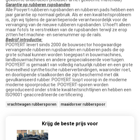
Garantie op rubberen rupsbanden
Alle Pooyert rubberen rupsbanden en rubberen pads hebben een
jaar garantie op normaal gebruik. Als er een kwaliteitsprobleem
is, zijn wij tijdens de garantieperiode verantwoordelijk voor de
vervanging van de nieuwe rubberen rupsbanden. U hoeft alleen
maar foto's te verstrekken van de rupsbanden terwijl ze erop
zitten het machine- en serienummer op de rails.
Bedrijf introductie:
POOYERT levert sinds 2000 de bouwsector hoogwaardige
vervangende rubberen rupsbanden en rubberen pads die op
grote schaal kunnen worden toegepast in bouwmachines,
landbouwmachines en andere gespecialiseerde voertuigen.
POOYERT is gemaakt van volledig natuurlijk rubber en een grote
hoeveelheid synthetische rubberverbindingen, waaronder roet,
en doorlopende staalkoorden die zijn beschermd met dik
gevulkaniseerd rubber. POOYERT loopt voorop in de moderne
moderne spoorproductie. POOYERT-sporen worden
geproduceerd onder strikte kwaliteitsrichtlijnen en hebben een
ISO9001-geaccrediteerde certificering .
vrachtwagen rubbersporen
maaidorser rubberspoor
Krijg de beste prijs voor