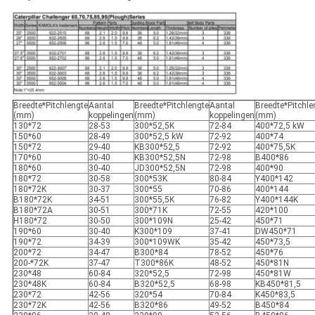
Breedte*Pitchlengte
Aantal
Breedte*Pitchlengte
Aantal
Breedte*Pitchle
(mm)
koppelingen
(mm)
koppelingen
(mm)
130*72
28-53
300*52,5K
72-84
400*72,5 kW
150*60
28-49
300*52,5 kW
72-92
400*74
150*72
29-40
KB300*52,5
72-92
400*75,5K
170*60
30-40
KB300*52,5N
72-98
B400*86
180*60
30-40
JD300*52,5N
72-98
400*90
180*72
30-58
300*53K
80-84
Y400*142
180*72K
30-37
300*55
70-86
400*144
B180*72K
34-51
300*55,5K
76-82
Y400*144K
B180*72A
30-51
300*71K
72-55
420*100
H180*72
30-50
300*109N
25-42
450*71
190*60
30-40
K300*109
37-41
DW450*71
190*72
34-39
300*109WK
35-42
450*73,5
200*72
34-47
B300*84
78-52
450*76
200-*72K
37-47
T300*86K
48-52
450*81N
230*48
60-84
320*52,5
72-98
450*81W
230*48K
60-84
B320*52,5
68-98
KB450*81,5
230*72
42-56
320*54
70-84
K450*83,5
230*72K
42-56
B320*86
49-52
B450*84