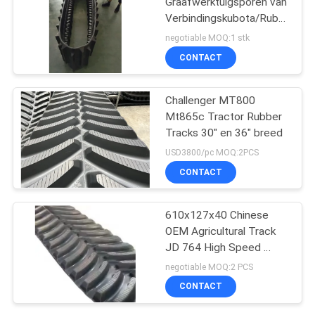
Graafwerktuigsporen van
Verbindingskubota/Rubberkrui
DC105 575*93*58
negotiable MOQ:1 stk
CONTACT
Challenger MT800
Mt865c Tractor Rubber
Tracks 30" en 36" breed
USD3800/pc MOQ:2PCS
CONTACT
610x127x40 Chinese
OEM Agricultural Track
JD 764 High Speed ​​
Dozer Rubber Track
negotiable MOQ:2 PCS
CONTACT