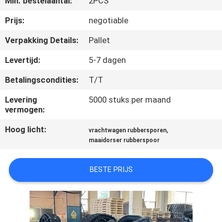
Min. bestelaantal:
2PCS
CONTACTEER
ONS
Prijs:
negotiable
Verpakking Details:
Pallet
VERZOEK
Levertijd:
5-7 dagen
OM EEN
Betalingscondities:
T/T
CITAAT
Levering
5000 stuks per maand
vermogen:
NEWS
Hoog licht:
,
vrachtwagen rubbersporen
maaidorser rubberspoor
SITEMAP
BESTE PRIJS
PRIVACY
POLICY