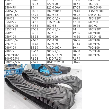
230*96
30-48
320*90
52-56
B450*86
230*101
30-36
320*100
38-54
450*90
250*47K
84
320*100W
37-65
KU450*90
250*48,5K
80-88
Y320*106K
39-43
T450*100K
250*52,5K
72-78
350*52,5
70-92
K450*163
250*72
47-57
350*54,5K
80-86
485*92W
B250*72
34-60
B350*55K
77-98
500*90
B250*72B
42-58
350*56
80-86
500-92
E250*72
37-58
350*75,5K
74
500*92W
250*96
35-38
350*90
42-56
500*100
250*109
35-38
350*100
46-60
K500*146
260*55,5K
74-80
350*108
40-46
600*100
Y260*96
38-41
350*109
41-44
600*125
260*109
35-39
Y370*107K
39-41
700*100
280*72
45-64
400*72,5N
70-80
750*150
Y280*106K
35-42
400*72,5 W
68-92
800*125
300*52,5N
72-98
Y400*72,5K
72-74
300*52,5 W
72-92
KB400*72,5K
68-76