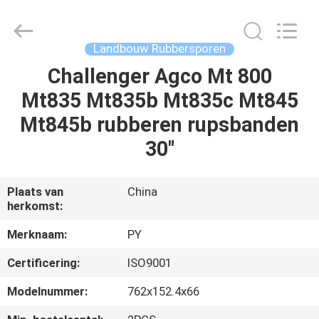
Puyi
Industrial
Co.,
Ltd..
All
Landbouw Rubbersporen
Rights
Reserved.
Challenger Agco Mt 800
HUIS
Mt835 Mt835b Mt835c Mt845
PRODUCTEN
Mt845b rubberen rupsbanden
30"
ONGEVEER
ONS
Plaats van
China
herkomst:
FABRIEKSREIS
Merknaam:
PY
Certificering:
ISO9001
KWALITEITSCONTROLE
Modelnummer:
762x152.4x66