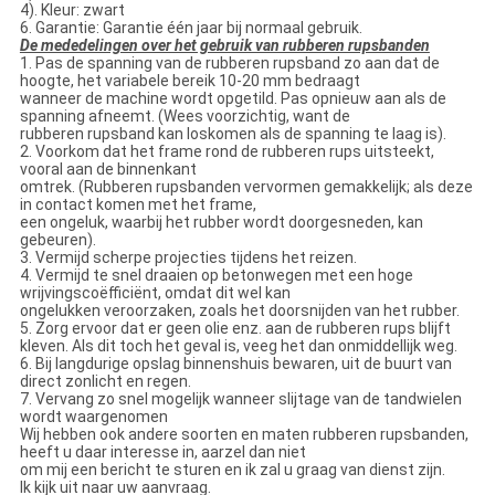
4). Kleur: zwart
6. Garantie: Garantie één jaar bij normaal gebruik.
De mededelingen over het gebruik van rubberen rupsbanden
1. Pas de spanning van de rubberen rupsband zo aan dat de
hoogte, het variabele bereik 10-20 mm bedraagt
wanneer de machine wordt opgetild. Pas opnieuw aan als de
spanning afneemt. (Wees voorzichtig, want de
rubberen rupsband kan loskomen als de spanning te laag is).
2. Voorkom dat het frame rond de rubberen rups uitsteekt,
vooral aan de binnenkant
omtrek. (Rubberen rupsbanden vervormen gemakkelijk; als deze
in contact komen met het frame,
een ongeluk, waarbij het rubber wordt doorgesneden, kan
gebeuren).
3. Vermijd scherpe projecties tijdens het reizen.
4. Vermijd te snel draaien op betonwegen met een hoge
wrijvingscoëfficiënt, omdat dit wel kan
ongelukken veroorzaken, zoals het doorsnijden van het rubber.
5. Zorg ervoor dat er geen olie enz. aan de rubberen rups blijft
kleven. Als dit toch het geval is, veeg het dan onmiddellijk weg.
6. Bij langdurige opslag binnenshuis bewaren, uit de buurt van
direct zonlicht en regen.
7. Vervang zo snel mogelijk wanneer slijtage van de tandwielen
wordt waargenomen
Wij hebben ook andere soorten en maten rubberen rupsbanden,
heeft u daar interesse in, aarzel dan niet
om mij een bericht te sturen en ik zal u graag van dienst zijn.
Ik kijk uit naar uw aanvraag.