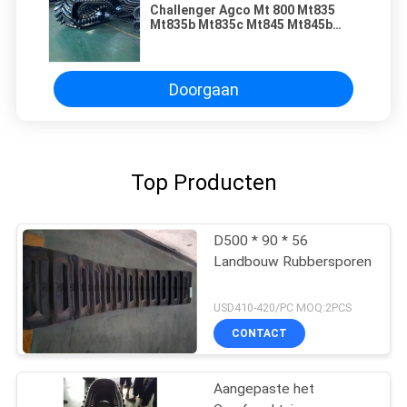
Challenger Agco Mt 800 Mt835
Mt835b Mt835c Mt845 Mt845b
rubberen rupsbanden 30"
Doorgaan
Top Producten
D500 * 90 * 56
Landbouw Rubbersporen
USD410-420/PC MOQ:2PCS
CONTACT
Aangepaste het