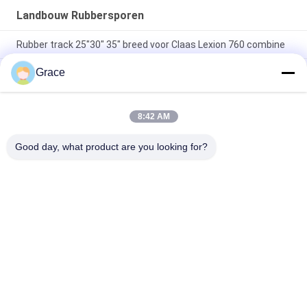
Landbouw Rubbersporen
Rubber track 25"30" 35" breed voor Claas Lexion 760 combine
Grace
Hoofdstuk STX Quadrac Landbouw Rubber Tracks
762x152.4x42 Axial Flow Combine New Holland CR CX Rubber
Track 762x152.4x44
8:42 AM
Landbouwtractorhoesje IH STX Quadtrac Axial Flow Combine
rubberen spoor 30" 36" breed
Good day, what product are you looking for?
populaire categorieën
Alle
Graafwerktuig 
Landbouw 
Rubbersporen
Rubbersporen
De Rubbersporen 
Kipwagen 
Van De Spoorlader
Rubbersporen
Graafwerktuig 
Bout Op 