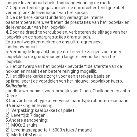
langere levensduurkabels toonaangevend op de markt.
2. Gepatenteerde gegalvaniseerde corrosiebestendige kabel
verlengt ook de levensduur van het karkas.
3. De sterkere karkasfundering verlaagt de interne
baantemperaturen, verbetert de prestaties van het loopvlak en
de levensduur van het loopvlak.
4. Door de draad te verdubbelen, verbeteren de slijtage van het
loopvlak en de spoorprestaties dramatisch.
Extra ontwerpkenmerken op ons ultra-agressieve
landbouwcircuit
5. Verhoogde loopvlakhoogte en -breedte zorgen voor meer
loopvlak op de grond voor een langere levensduur van het
loopvlak.
6. Het ontwerp van het loopvlak bevordert de sterkte van de
nokken en maakt een betere reiniging mogelijk.
7. Het dikkere karkas zorgt voor een sterkere basis en
optimaliseert de voordelen van het nieuwe loopvlakontwerp.
Sollicitatie:
Landbouwmachine, voornamelijk voor Claas, Challenger en John
Deere.
3.Convontioneel type of verwisselbaar type rubberen rupsband
4.Verpakking en levering
1). Verpakking: kaal pakket of pallet
2). Levertijd: 7 dagen.
5.Andere aandoening:
1). MOQ: 2 stuks
2). Leveringscapaciteit: 5000 stuks / maand
3). Merk: OEM is ok