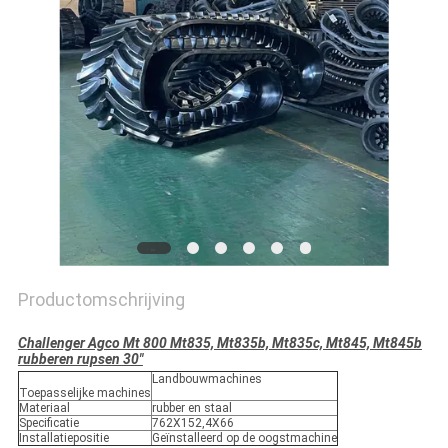
Productomschrijving
Challenger Agco Mt 800 Mt835, Mt835b, Mt835c, Mt845, Mt845b
rubberen rupsen 30"
Landbouwmachines
Toepasselijke machines
Materiaal
rubber en staal
Specificatie
762X152,4X66
Installatiepositie
Geïnstalleerd op de oogstmachine