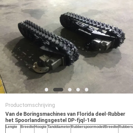
Productomschrijving
Van de Boringsmachines van Florida deel-Rubber
het Spoorlandingsgestel DP-fjql-148
Lengte
Breedte
Hoogte
Tanddiameter
Rubberspoormodel/Breedte
Rubbers