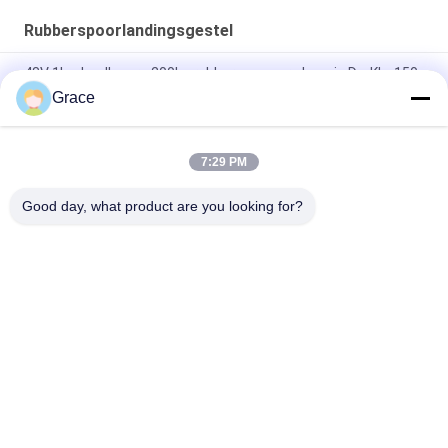
Rubberspoorlandingsgestel
48V 1kw laadlagers 200kg rubberen spoor chassis Dp-Kls-150
Grace
Het Landingsgestel van het chassis300kg Kruippakje voor de
RolstoelGrasmaaimachine van het Brandmateriaal
7:29 PM
Van het de Ladings de Rubberlandingsgestel van
machtstrasmission 500KG Zwarte Kleur
Good day, what product are you looking for?
populaire categorieën
Alle
Graafwerktuig 
Landbouw 
Rubbersporen
Rubbersporen
De Rubbersporen 
Kipwagen 
Van De Spoorlader
Rubbersporen
Graafwerktuig 
Bout Op 
Rubberstootkussens
Rubberspoorstootkussens