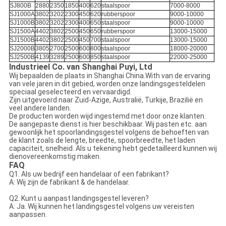
SJ800B
2880
2350
1850
400
620
staalspoor
7000-8000
SJ1000A
3802
3202
2300
450
620
rubberspoor
9000-10000
SJ1000B
3802
3202
2300
400
650
staalspoor
9000-10000
SJ1500A
4402
3802
2500
450
650
rubberspoor
13000-15000
SJ1500B
4402
3802
2500
450
700
staalspoor
13000-15000
SJ2000B
3805
2700
2500
600
800
staalspoor
18000-20000
SJ2500B
4139
3289
2500
600
850
staalspoor
22000-25000
Industrieel Co. van Shanghai Puyi, Ltd
Wij bepaalden de plaats in Shanghai China.With van de ervaring
van vele jaren in dit gebied, worden onze landingsgesteldelen
speciaal geselecteerd en vervaardigd.
Zijn uitgevoerd naar Zuid-Azige, Australië, Turkije, Brazilië en
veel andere landen.
De producten worden wijd ingestemd met door onze klanten.
De aangepaste dienst is hier beschikbaar. Wij pasten etc. aan
gewoonlijk het spoorlandingsgestel volgens de behoeften van
de klant zoals de lengte, breedte, spoorbreedte, het laden
capaciteit, snelheid. Als u tekening hebt gedetailleerd kunnen wij
dienovereenkomstig maken.
FAQ
Q1. Als uw bedrijf een handelaar of een fabrikant?
A: Wij zijn de fabrikant & de handelaar.
Q2. Kunt u aanpast landingsgestel leveren?
A: Ja. Wij kunnen het landingsgestel volgens uw vereisten
aanpassen.