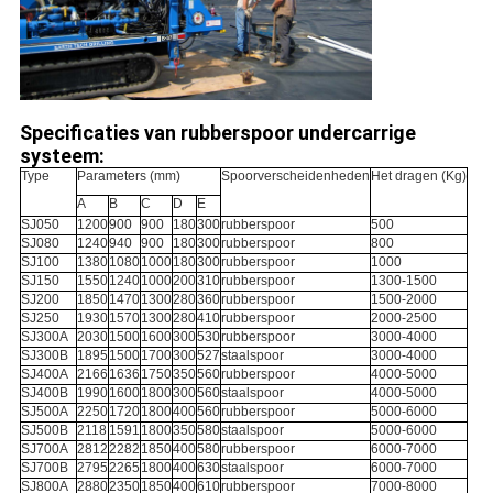
Specificaties van rubberspoor undercarrige
systeem:
Type
Parameters (mm)
Spoorverscheidenheden
Het dragen (Kg)
A
B
C
D
E
SJ050
1200
900
900
180
300
rubberspoor
500
SJ080
1240
940
900
180
300
rubberspoor
800
SJ100
1380
1080
1000
180
300
rubberspoor
1000
SJ150
1550
1240
1000
200
310
rubberspoor
1300-1500
SJ200
1850
1470
1300
280
360
rubberspoor
1500-2000
SJ250
1930
1570
1300
280
410
rubberspoor
2000-2500
SJ300A
2030
1500
1600
300
530
rubberspoor
3000-4000
SJ300B
1895
1500
1700
300
527
staalspoor
3000-4000
SJ400A
2166
1636
1750
350
560
rubberspoor
4000-5000
SJ400B
1990
1600
1800
300
560
staalspoor
4000-5000
SJ500A
2250
1720
1800
400
560
rubberspoor
5000-6000
SJ500B
2118
1591
1800
350
580
staalspoor
5000-6000
SJ700A
2812
2282
1850
400
580
rubberspoor
6000-7000
SJ700B
2795
2265
1800
400
630
staalspoor
6000-7000
SJ800A
2880
2350
1850
400
610
rubberspoor
7000-8000