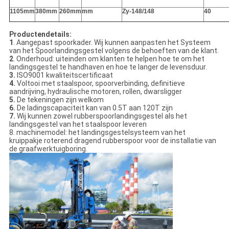
1105mm
380mm
260mm
mm
Zy-148/148
40
Productendetails:
1
. Aangepast spoorkader. Wij kunnen aanpasten het Systeem
van het Spoorlandingsgestel volgens de behoeften van de klant.
2
. Onderhoud: uiteinden om klanten te helpen hoe te om het
landingsgestel te handhaven en hoe te langer de levensduur.
3.
ISO9001 kwaliteitscertificaat
4.
Voltooi met staalspoor, spoorverbinding, definitieve
aandrijving, hydraulische motoren, rollen, dwarsligger
5.
De tekeningen zijn welkom
6.
De ladingscapaciteit kan van 0.5T aan 120T zijn
7.
Wij kunnen zowel rubberspoorlandingsgestel als het
landingsgestel van het staalspoor leveren
8. machinemodel: het landingsgestelsysteem van het
kruippakje roterend dragend rubberspoor voor de installatie van
de graafwerktuigboring.