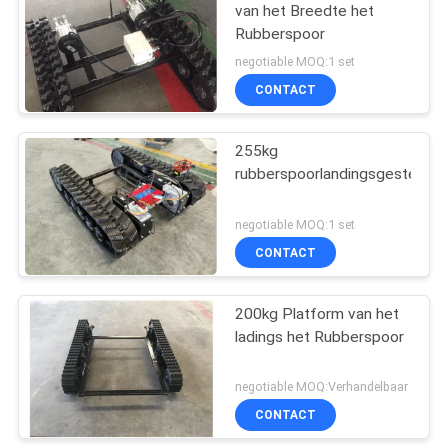
van het Breedte het
Rubberspoor
negotiable MOQ:1 set
CONTACT
255kg
rubberspoorlandingsgestel
negotiable MOQ:1 set
CONTACT
200kg Platform van het
ladings het Rubberspoor
negotiable MOQ:Verhandelbaar
CONTACT