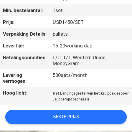
CONTACTEER
Min. bestelaantal:
1set
ONS
Prijs:
USD1450/SET
VERZOEK
Verpakking Details:
pallets
OM EEN
Levertijd:
15-20working dag
CITAAT
Betalingscondities:
L/C, T/T, Western Union,
MoneyGram
NEWS
Levering
500sets/month
vermogen:
SITEMAP
Hoog licht:
Het Landingsgestel van het kruippakjespoor
,
rubberspoorchassis
PRIVACY
POLICY
BESTE PRIJS