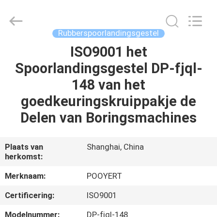
Puyi
Industrial
Co.,
Ltd..
All
Rubberspoorlandingsgestel
Rights
Reserved.
ISO9001 het
HUIS
Spoorlandingsgestel DP-fjql-
PRODUCTEN
148 van het
goedkeuringskruippakje de
ONGEVEER
Delen van Boringsmachines
ONS
Plaats van
Shanghai, China
herkomst:
FABRIEKSREIS
Merknaam:
POOYERT
KWALITEITSCONTROLE
Certificering:
ISO9001
Modelnummer:
DP-fjql-148