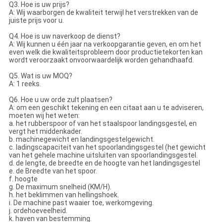
Q3. Hoe is uw prijs?
A: Wij waarborgen de kwaliteit terwijl het verstrekken van de
juiste prijs voor u.
Q4. Hoe is uw naverkoop de dienst?
A: Wij kunnen u één jaar na verkoopgarantie geven, en om het
even welk die kwaliteitsprobleem door productietekorten kan
wordt veroorzaakt onvoorwaardelijk worden gehandhaafd.
Q5. Wat is uw MOQ?
A: 1 reeks.
Q6. Hoe u uw orde zult plaatsen?
A: om een geschikt tekening en een citaat aan u te adviseren,
moeten wij het weten:
a. het rubberspoor of van het staalspoor landingsgestel, en
vergt het middenkader.
b. machinegewicht en landingsgestelgewicht.
c. ladingscapaciteit van het spoorlandingsgestel (het gewicht
van het gehele machine uitsluiten van spoorlandingsgestel.
d. de lengte, de breedte en de hoogte van het landingsgestel
e. de Breedte van het spoor.
f. hoogte
g. De maximum snelheid (KM/H).
h. het beklimmen van hellingshoek.
i. De machine past waaier toe, werkomgeving.
j. ordehoeveelheid.
k. haven van bestemming.