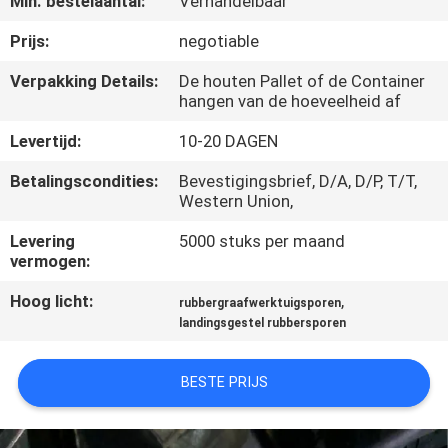
Min. bestelaantal:
Verhandelbaar
CONTACTEER
ONS
Prijs:
negotiable
Verpakking Details:
De houten Pallet of de Container
hangen van de hoeveelheid af
VERZOEK
OM EEN
Levertijd:
10-20 DAGEN
CITAAT
Betalingscondities:
Bevestigingsbrief, D/A, D/P, T/T,
Western Union,
NEWS
Levering
5000 stuks per maand
vermogen:
SITEMAP
Hoog licht:
,
rubbergraafwerktuigsporen
landingsgestel rubbersporen
PRIVACY
BESTE PRIJS
POLICY