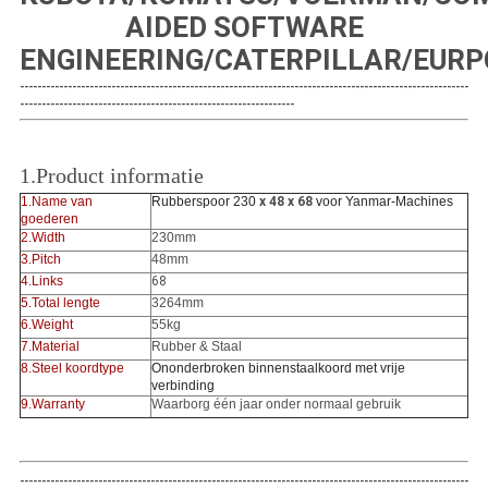
AIDED SOFTWARE
ENGINEERING/CATERPILLAR/EUR
-------------------------------------------------------------------------------------------------------
---------------------------------------------------------------
1.Product informatie
1.Name van
Rubberspoor 230
x 48 x 68
voor Yanmar-Machines
goederen
2.Width
230mm
3.Pitch
48mm
4.Links
68
5.Total lengte
3264mm
6.Weight
55kg
7.Material
Rubber & Staal
8.Steel koordtype
Ononderbroken binnenstaalkoord met vrije
verbinding
9.Warranty
Waarborg één jaar onder normaal gebruik
-------------------------------------------------------------------------------------------------------