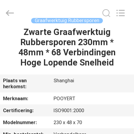
Puyi
Industrial
Co.,
Ltd..
All
Graafwerktuig Rubbersporen
Rights
Reserved.
Zwarte Graafwerktuig
HUIS
Rubbersporen 230mm *
PRODUCTEN
48mm * 68 Verbindingen
Hoge Lopende Snelheid
ONGEVEER
ONS
Plaats van
Shanghai
herkomst:
FABRIEKSREIS
Merknaam:
POOYERT
Certificering:
ISO9001:2000
KWALITEITSCONTROLE
Modelnummer:
230 x 48 x 70