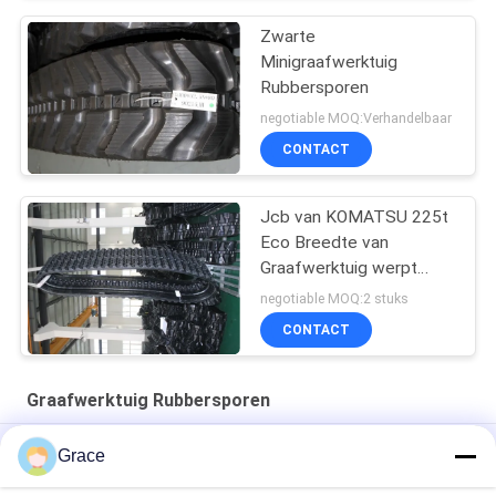
Zwarte
Minigraafwerktuig
Rubbersporen
negotiable MOQ:Verhandelbaar
CONTACT
Jcb van KOMATSU 225t
Eco Breedte van
Graafwerktuig werpt
Rubbersporen 450 * 86 *
negotiable MOQ:2 stuks
Verbindingen 56
CONTACT
Graafwerktuig Rubbersporen
Rubberen spoor Rubber Crawler180x72x36 voor mini-lader
Grace
Rubberen spoor 230x72x45 voor bouwmachines