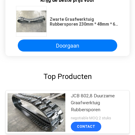
Krijg de beste prijs voor
Zwarte Graafwerktuig
Rubbersporen 230mm * 48mm * 68
Verbindingen Hoge Lopende
Snelheid
Doorgaan
Top Producten
JCB 802,8 Duurzame
Graafwerktuig
Rubbersporen
negotiable MOQ:2 stuks
CONTACT