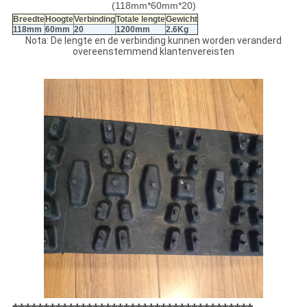
(118mm*60mm*20)
Breedte
Hoogte
Verbinding
Totale lengte
Gewicht
118mm
60mm
20
1200mm
2.6Kg
Nota: De lengte en de verbinding kunnen worden veranderd
overeenstemmend klantenvereisten