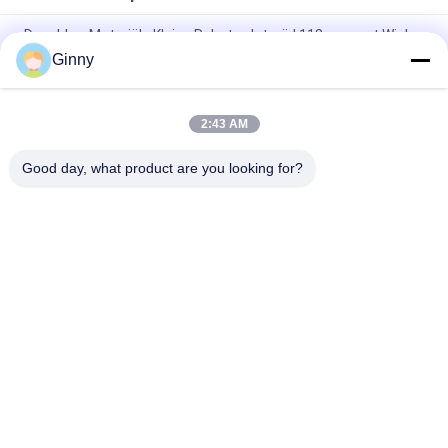
De rubber Materiële Kleine Robot volgt wijd 118mm met Wielen
Hoge Prestaties
Ginny
118mm het Type van de Sporenwijzerplaat van de Breedte
Lichtgewichtrobot Rubber Regelbare Lengte
2:43 AM
Lengte 1079.2mm Robot Rubbersporen
Good day, what product are you looking for?
populaire categorieën
Alle
Graafwerktuig 
Landbouw 
Rubbersporen
Rubbersporen
De Rubbersporen 
Kipwagen 
Van De Spoorlader
Rubbersporen
Graafwerktuig 
Bout Op 
Rubberstootkussens
Rubberspoorstootkussens
Klem Op 
Betonmolen 