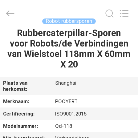
Puyi
Industrial
Co.,
Ltd..
All
Robot rubbersporen
Rights
Reserved.
Rubbercaterpillar-Sporen
HUIS
voor Robots/de Verbindingen
PRODUCTEN
van Wielstoel 118mm X 60mm
X 20
ONGEVEER
ONS
Plaats van
Shanghai
herkomst:
FABRIEKSREIS
Merknaam:
POOYERT
Certificering:
ISO9001:2015
KWALITEITSCONTROLE
Modelnummer:
Qd-118