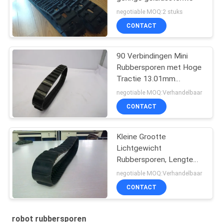
negotiable MOQ:2 stuks
CONTACT
90 Verbindingen Mini
Rubbersporen met Hoge
Tractie 13.01mm
Hoogtegewicht 1.6kg
negotiable MOQ:Verhandelbaar
CONTACT
Kleine Grootte
Lichtgewicht
Rubbersporen, Lengte
1000mm Mini
negotiable MOQ:Verhandelbaar
Rubbersporen
CONTACT
robot rubbersporen