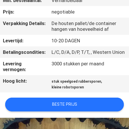
Min. bestelaantal:
Verhandelbaar
CONTACTEER
ONS
Prijs:
negotiable
Verpakking Details:
De houten pallet/de container
hangen van hoeveelheid af
VERZOEK
OM EEN
Levertijd:
10-20 DAGEN
CITAAT
Betalingscondities:
L/C, D/A, D/P, T/T, , Western Union
Levering
3000 stukken per maand
NEWS
vermogen:
Hoog licht:
,
stuk speelgoed rubbersporen
SITEMAP
kleine robotsporen
PRIVACY
BESTE PRIJS
POLICY