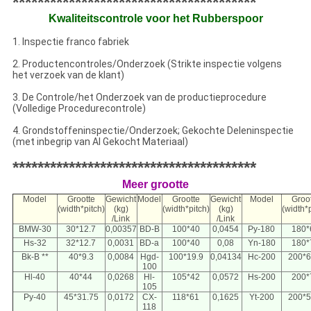
***************************************
Kwaliteitscontrole voor het Rubberspoor
1. Inspectie franco fabriek
2. Productencontroles/Onderzoek (Strikte inspectie volgens
het verzoek van de klant)
3. De Controle/het Onderzoek van de productieprocedure
(Volledige Procedurecontrole)
4. Grondstoffeninspectie/Onderzoek; Gekochte Deleninspectie
(met inbegrip van Al Gekocht Materiaal)
***************************************
Meer grootte
Model
Grootte
Gewicht
Model
Grootte
Gewicht
Model
Groo
(width*pitch)
(kg)
(width*pitch)
(kg)
(width*p
/Link
/Link
BMW-30
30*12.7
0,00357
BD-B
100*40
0,0454
Py-180
180*
Hs-32
32*12.7
0,0031
BD-a
100*40
0,08
Yn-180
180*
Bk-B **
40*9.3
0,0084
Hgd-
100*19.9
0,04134
Hc-200
200*6
100
Hl-40
40*44
0,0268
Hl-
105*42
0,0572
Hs-200
200*
105
Py-40
45*31.75
0,0172
CX-
118*61
0,1625
Yt-200
200*5
118