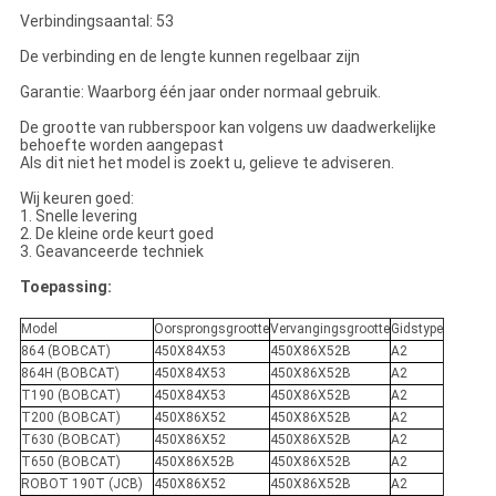
Verbindingsaantal: 53
De verbinding en de lengte kunnen regelbaar zijn
Garantie: Waarborg één jaar onder normaal gebruik.
De grootte van rubberspoor kan volgens uw daadwerkelijke
behoefte worden aangepast
Als dit niet het model is zoekt u, gelieve te adviseren.
Wij keuren goed:
1. Snelle levering
2. De kleine orde keurt goed
3. Geavanceerde techniek
Toepassing:
Model
Oorsprongsgrootte
Vervangingsgrootte
Gidstype
864 (BOBCAT)
450X84X53
450X86X52B
A2
864H (BOBCAT)
450X84X53
450X86X52B
A2
T190 (BOBCAT)
450X84X53
450X86X52B
A2
T200 (BOBCAT)
450X86X52
450X86X52B
A2
T630 (BOBCAT)
450X86X52
450X86X52B
A2
T650 (BOBCAT)
450X86X52B
450X86X52B
A2
ROBOT 190T (JCB)
450X86X52
450X86X52B
A2