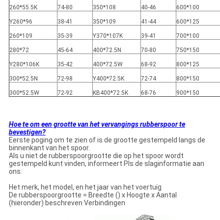
260*55.5K
74-80
350*108
40-46
600*100
Y260*96
38-41
350*109
41-44
600*125
260*109
35-39
Y370*107K
39-41
700*100
280*72
45-64
400*72.5N
70-80
750*150
Y280*106K
35-42
400*72.5W
68-92
800*125
300*52.5N
72-98
Y400*72.5K
72-74
800*150
300*52.5W
72-92
KB400*72.5K
68-76
900*150
Hoe te om een grootte van het vervangings rubberspoor te
bevestigen?
Eerste poging om te zien of is de grootte gestempeld langs de
binnenkant van het spoor.
Als u niet de rubberspoorgrootte die op het spoor wordt
gestempeld kunt vinden, informeert Pls de slaginformatie aan
ons:
Het merk, het model, en het jaar van het voertuig
De rubberspoorgrootte = Breedte () x Hoogte x Aantal
(hieronder) beschreven Verbindingen