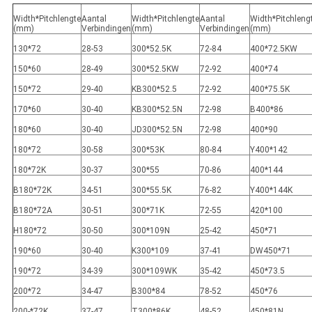
Width*Pitchlengte
Aantal
Width*Pitchlengte
Aantal
Width*Pitchleng
(mm)
Verbindingen
(mm)
Verbindingen
(mm)
130*72
28-53
300*52.5K
72-84
400*72.5KW
150*60
28-49
300*52.5KW
72-92
400*74
150*72
29-40
KB300*52.5
72-92
400*75.5K
170*60
30-40
KB300*52.5N
72-98
B400*86
180*60
30-40
JD300*52.5N
72-98
400*90
180*72
30-58
300*53K
80-84
Y400*142
180*72K
30-37
300*55
70-86
400*144
B180*72K
34-51
300*55.5K
76-82
Y400*144K
B180*72A
30-51
300*71K
72-55
420*100
H180*72
30-50
300*109N
25-42
450*71
190*60
30-40
K300*109
37-41
DW450*71
190*72
34-39
300*109WK
35-42
450*73.5
200*72
34-47
B300*84
78-52
450*76
200-*72K
37-47
T300*86K
48-52
450*81N