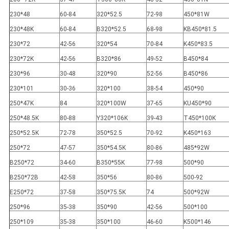
230*48
60-84
320*52.5
72-98
450*81W
230*48K
60-84
B320*52.5
68-98
KB450*81.5
230*72
42-56
320*54
70-84
K450*83.5
230*72K
42-56
B320*86
49-52
B450*84
230*96
30-48
320*90
52-56
B450*86
230*101
30-36
320*100
38-54
450*90
250*47K
84
320*100W
37-65
KU450*90
250*48.5K
80-88
Y320*106K
39-43
T450*100K
250*52.5K
72-78
350*52.5
70-92
K450*163
250*72
47-57
350*54.5K
80-86
485*92W
B250*72
34-60
B350*55K
77-98
500*90
B250*72B
42-58
350*56
80-86
500-92
E250*72
37-58
350*75.5K
74
500*92W
250*96
35-38
350*90
42-56
500*100
250*109
35-38
350*100
46-60
K500*146